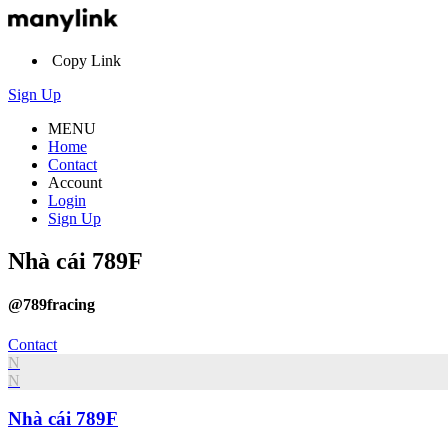
Copy Link
Sign Up
MENU
Home
Contact
Account
Login
Sign Up
Nhà cái 789F
@789fracing
Contact
N
N
Nhà cái 789F