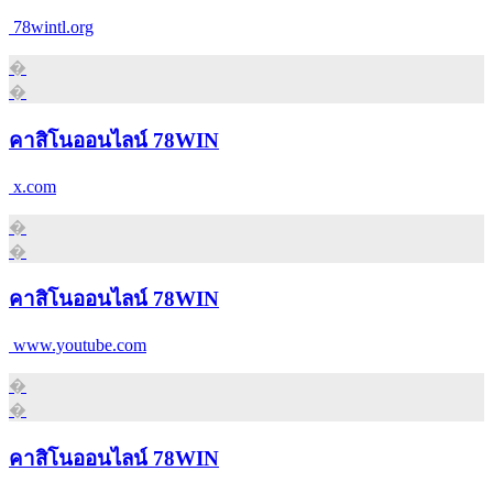
78wintl.org
�
�
คาสิโนออนไลน์ 78WIN
x.com
�
�
คาสิโนออนไลน์ 78WIN
www.youtube.com
�
�
คาสิโนออนไลน์ 78WIN