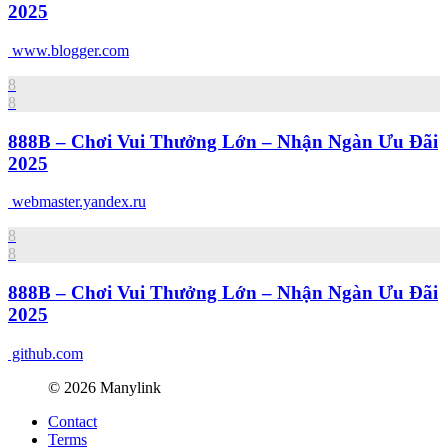
2025
www.blogger.com
8
8
888B – Chơi Vui Thưởng Lớn – Nhận Ngàn Ưu Đãi
2025
webmaster.yandex.ru
8
8
888B – Chơi Vui Thưởng Lớn – Nhận Ngàn Ưu Đãi
2025
github.com
© 2026 Manylink
Contact
Terms