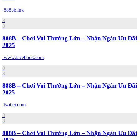
888bb.ing
8
8
888B – Chơi Vui Thưởng Lớn – Nhận Ngàn Ưu Đãi
2025
www.facebook.com
8
8
888B – Chơi Vui Thưởng Lớn – Nhận Ngàn Ưu Đãi
2025
twitter.com
8
8
888B – Chơi Vui Thưởng Lớn – Nhận Ngàn Ưu Đãi
2025