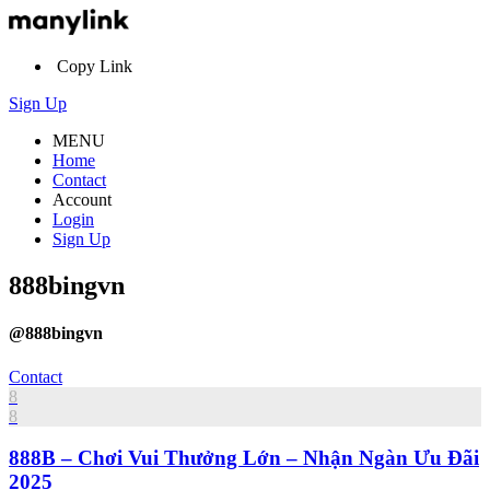
Copy Link
Sign Up
MENU
Home
Contact
Account
Login
Sign Up
888bingvn
@888bingvn
Contact
8
8
888B – Chơi Vui Thưởng Lớn – Nhận Ngàn Ưu Đãi
2025