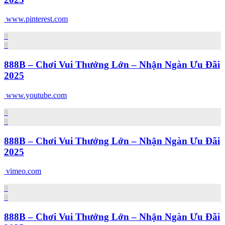
www.pinterest.com
8
8
888B – Chơi Vui Thưởng Lớn – Nhận Ngàn Ưu Đãi
2025
www.youtube.com
8
8
888B – Chơi Vui Thưởng Lớn – Nhận Ngàn Ưu Đãi
2025
vimeo.com
8
8
888B – Chơi Vui Thưởng Lớn – Nhận Ngàn Ưu Đãi