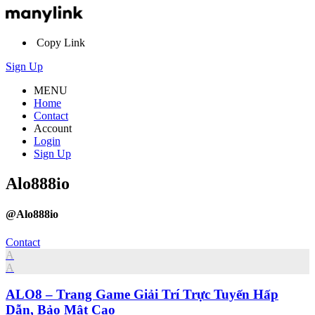
Copy Link
Sign Up
MENU
Home
Contact
Account
Login
Sign Up
Alo888io
@Alo888io
Contact
A
A
ALO8 – Trang Game Giải Trí Trực Tuyến Hấp
Dẫn, Bảo Mật Cao