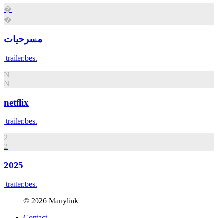
�
�
مسرحيات
trailer.best
N
N
netflix
trailer.best
2
2
2025
trailer.best
© 2026 Manylink
Contact