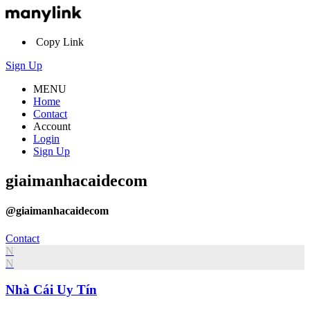
Copy Link
Sign Up
MENU
Home
Contact
Account
Login
Sign Up
giaimanhacaidecom
@giaimanhacaidecom
Contact
N
N
Nhà Cái Uy Tín