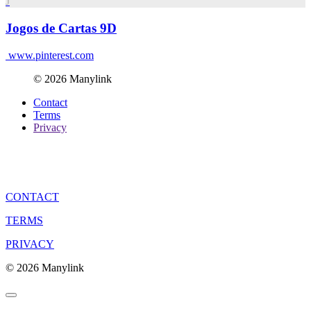
J
Jogos de Cartas 9D
www.pinterest.com
© 2026 Manylink
Contact
Terms
Privacy
CONTACT
TERMS
PRIVACY
© 2026 Manylink