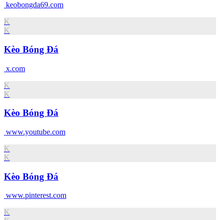
keobongda69.com
K
K
Kèo Bóng Đá
x.com
K
K
Kèo Bóng Đá
www.youtube.com
K
K
Kèo Bóng Đá
www.pinterest.com
K