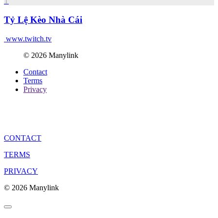
T
Tỷ Lệ Kèo Nhà Cái
www.twitch.tv
© 2026 Manylink
Contact
Terms
Privacy
CONTACT
TERMS
PRIVACY
© 2026 Manylink