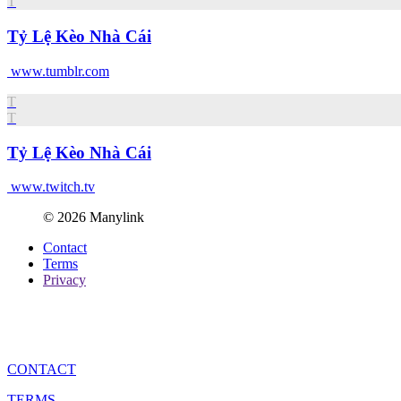
T
Tỷ Lệ Kèo Nhà Cái
www.tumblr.com
T
T
Tỷ Lệ Kèo Nhà Cái
www.twitch.tv
© 2026 Manylink
Contact
Terms
Privacy
CONTACT
TERMS