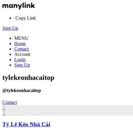
Copy Link
Sign Up
MENU
Home
Contact
Account
Login
Sign Up
tylekeonhacaitop
@tylekeonhacaitop
Contact
T
T
Tỷ Lệ Kèo Nhà Cái