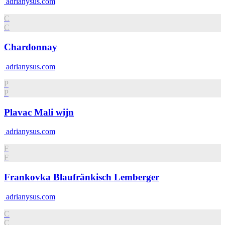
adrianysus.com
C
C
Chardonnay
adrianysus.com
P
P
Plavac Mali wijn
adrianysus.com
F
F
Frankovka Blaufränkisch Lemberger
adrianysus.com
C
C