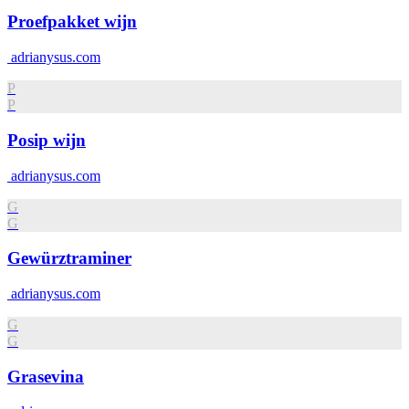
Proefpakket wijn
adrianysus.com
P
P
Posip wijn
adrianysus.com
G
G
Gewürztraminer
adrianysus.com
G
G
Grasevina