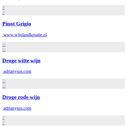
P
P
Pinot Grigio
www.wijnlandkroatie.nl
D
D
Droge witte wijn
adrianysus.com
D
D
Droge rode wijn
adrianysus.com
P
P