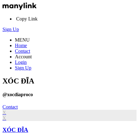
Copy Link
Sign Up
MENU
Home
Contact
Account
Login
Sign Up
XÓC ĐĨA
@xocdiaproco
Contact
X
X
XÓC ĐĨA